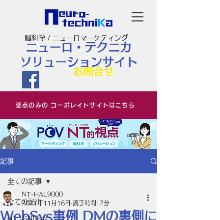
脳科学 / ニューロマーケティング
ニューロ・テクニカ
ソリューションサイト
お問合せ
要点のみの コーポレイトサイトはこちら
記事
全ての記事
NT-HAL9000
全ての記事
2021年11月16日
読了時間: 2分
WebSys事例 DMの裏側に
01_お知らせ