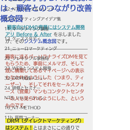
は - 顧客とのつながり改善
02_NTリサーチ&トレンド
概念図
03_マーケティングアイデア集
顧客向けDMの背景にはシステム開発
11_マーケティング講座
アリ Before & After
を示しました
12_ケーススタディ
が、その
システム概念図
です。
21_ニューロマーケティング
顧客に送るパーソラナライズDMを見て
22_フレキシブル事務局
もらうため、事前にメルマガ、そして
23_WEBとシステム開発
既に構築してあるマイページへの表示
もなされるようにした（つまり、ティ
32_DRM実践メニュー
ーザー）、そしてそれをセールスフォ
24_研修とセミナー
ース（営業）マンもコンタクトセンタ
NTS_ソリューション
ーの人も見られるようにした、という
ものです。
10_NT-METHOD
11b_質問コーナー
 DRM（ダイレクトマーケティング）
はシステム！
とはまさにこの通りで