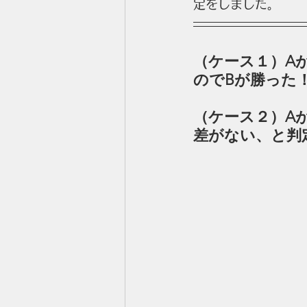
定をしました。
（ケース１）A
のでBが勝った
（ケース２）Aが
差がない、と判