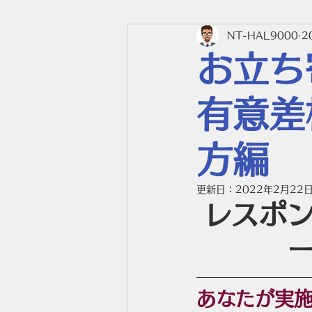
NT-HAL9000
2
11_マーケティング講座
お立ち
23_WEBとシステム開発
有意差
方編
10_NT-METHOD
11b
更新日：
2022年2月22
レスポ
あなたが実施