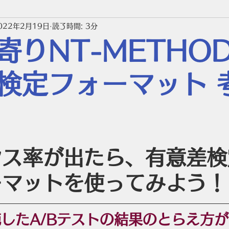
022年2月19日
読了時間: 3分
12_ケーススタディ
21_ニューロマーケティング
22
寄りNT-METHOD
32_DRM実践メニュー
24_研修とセミナー
NTS_
検定フォーマット 
_質問コーナー
日
ンス率が出たら、有意差検
ーマットを使ってみよう！
したA/Bテストの結果のとらえ方