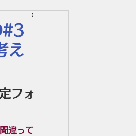
_フレキシブル事務局
#3
ソリューション
考え
定フォ
が間違って