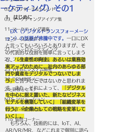
ーケティング）その1
02_NTリサーチ&トレンド
1．はじめに
03_マーケティングアイデア集
11_マーケティング講座
　DX（デジタルトランスフォーメーシ
ョン）の話題が沸騰中です。
一口にDX
12_ケーススタディ
と言ってもいろいろとありますが、そ
21_ニューロマーケティング
の代表的な役割を簡単に言ってしまう
22_フレキシブル事務局
と、
「
生産性の向上、あるいは業務効
率アップのために、社内のあらゆる部
23_WEBとシステム開発
門や資産をデジタルでつないでしま
32_DRM実践メニュー
う
」
と言うことではないかと思われま
す。また、それによって、
「
デジタル
24_研修とセミナー
を中心に据え置いた、新たなビジネス
NTS_ソリューション
モデルを構築していく」「組織変革を
行う」「企業としての戦略を変革して
10_NT-METHOD
いく」。
11b_質問コーナー
　もちろん、技術的には、IoT、AI、
AR/VR/MR、などこれまで個別に語ら