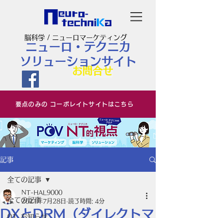
脳科学 / ニューロマーケティング
ニューロ・テクニカ
ソリューションサイト
お問合せ
要点のみの コーポレイトサイトはこちら
記事
全ての記事
NT-HAL9000
全ての記事
2021年7月28日
読了時間: 4分
DXとDRM（ダイレクトマ
01_お知らせ